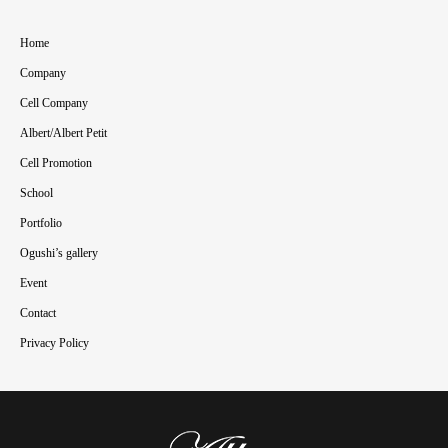
Home
Company
Cell Company
Albert/Albert Petit
Cell Promotion
School
Portfolio
Ogushi’s gallery
Event
Contact
Privacy Policy